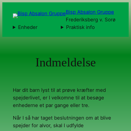
Spring
Bisp Absalon Gruppe
til
Frederiksberg v. Sorø
indhold
Enheder
Praktisk info
Indmeldelse
Har dit barn lyst til at prøve kræfter med
spejderlivet, er I velkomne til at besøge
enhederne et par gange eller tre.
Når I så har taget beslutningen om at blive
spejder for alvor, skal I udfylde